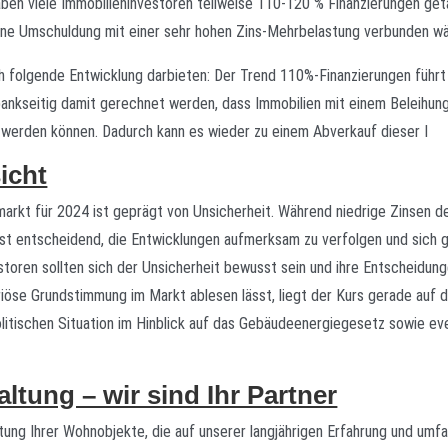
aben viele Immobilieninvestoren teilweise 110-120 % Finanzierungen getä
ine Umschuldung mit einer sehr hohen Zins-Mehrbelastung verbunden wä
h folgende Entwicklung darbieten: Der Trend 110%-Finanzierungen führt 
ankseitig damit gerechnet werden, dass Immobilien mit einem Beleihungs
ig werden können. Dadurch kann es wieder zu einem Abverkauf dieser I
icht
nmarkt für 2024 ist geprägt von Unsicherheit. Während niedrige Zinsen 
 ist entscheidend, die Entwicklungen aufmerksam zu verfolgen und sich
storen sollten sich der Unsicherheit bewusst sein und ihre Entscheidun
eriöse Grundstimmung im Markt ablesen lässt, liegt der Kurs gerade auf 
olitischen Situation im Hinblick auf das Gebäudeenergiegesetz sowie e
tung – wir sind Ihr Partner
ltung Ihrer Wohnobjekte, die auf unserer langjährigen Erfahrung und um